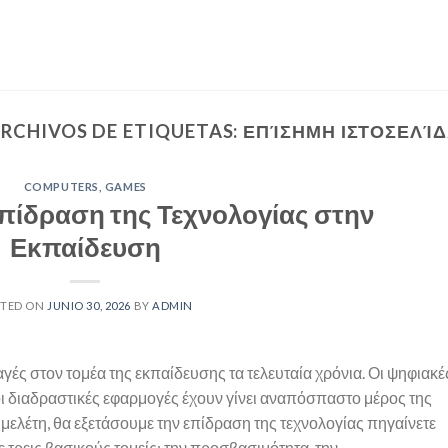
RCHIVOS DE ETIQUETAS:
ΕΠΊΣΗΜΗ ΙΣΤΟΣΕΛΊ
COMPUTERS, GAMES
Επίδραση της Τεχνολογίας στην
Εκπαίδευση
STED ON
JUNIO 30, 2026
BY
ADMIN
αγές στον τομέα της εκπαίδευσης τα τελευταία χρόνια. Οι ψηφιακέ
οι διαδραστικές εφαρμογές έχουν γίνει αναπόσπαστο μέρος της
μελέτη, θα εξετάσουμε την επίδραση της τεχνολογίας πηγαίνετε
ε τρεις βασικούς τομείς: την προσβασιμότητα, την