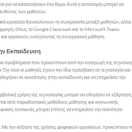
ρα για να κατανοήσουν ένα θέμα. Αυτή η αυτονομία μπορεί να
η ευθύνης των μαθητών.
ακά εργαλεία διευκολύνουν τη συνεργασία μεταξύ μαθητών, αλλά 
ρμογές όπως το Google Classroom και το Microsoft Teams
 και εργασιών, ενισχύοντας τη συνεργατική μάθηση.
την Εκπαίδευση
ερα προβλήματα που προκύπτουν από την εισαγωγή της τεχνολογ
 Όχι όλοι οι μαθητές έχουν την ίδια πρόσβαση σε τεχνολογία και
δηγήσει σε ανισότητες στην εκπαίδευση και να επηρεάσει την
ερβολική χρήση της τεχνολογίας μπορεί να οδηγήσει σε εξάρτηση,
ται από παραδοσιακές μεθόδους μάθησης και κοινωνικής
φιακές συσκευές μπορεί επίσης να επηρεάσει την ικανότητα
: Με την αύξηση της χρήσης ψηφιακών εργαλείων, προκύπτουν κ