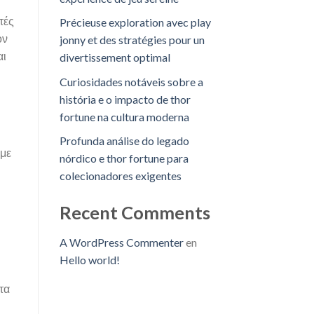
τές
Précieuse exploration avec play
ον
jonny et des stratégies pour un
αι
divertissement optimal
Curiosidades notáveis sobre a
história e o impacto de thor
fortune na cultura moderna
Profunda análise do legado
 με
nórdico e thor fortune para
colecionadores exigentes
Recent Comments
A WordPress Commenter
en
Hello world!
τα