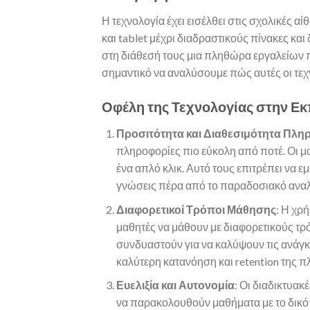
Η τεχνολογία έχει εισέλθει στις σχολικές 
και tablet μέχρι διαδραστικούς πίνακες και
στη διάθεσή τους μια πληθώρα εργαλείων π
σημαντικό να αναλύσουμε πώς αυτές οι τεχν
Οφέλη της Τεχνολογίας στην Ε
Προσιτότητα και Διαθεσιμότητα Πλ
πληροφορίες πιο εύκολη από ποτέ. Οι μ
ένα απλό κλικ. Αυτό τους επιτρέπει να 
γνώσεις πέρα από το παραδοσιακό ανα
Διαφορετικοί Τρόποι Μάθησης
: Η χρ
μαθητές να μάθουν με διαφορετικούς τρό
συνδυαστούν για να καλύψουν τις ανάγκ
καλύτερη κατανόηση και retention της 
Ευελιξία και Αυτονομία
: Οι διαδικτυα
να παρακολουθούν μαθήματα με το δικό τ