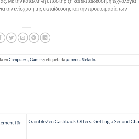
σίας. Με την κατάλληλη υποστήριξη και εκπαίδευση, η τεχνολογία
για την ενίσχυση της εκπαίδευσης και την προετοιμασία των
da en
Computers, Games
y etiquetada
μπόνους Stelario
.
GambleZen Cashback Offers: Getting a Second Ch
ement für