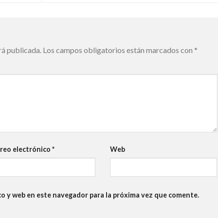
rá publicada.
Los campos obligatorios están marcados con
*
reo electrónico
*
Web
co y web en este navegador para la próxima vez que comente.