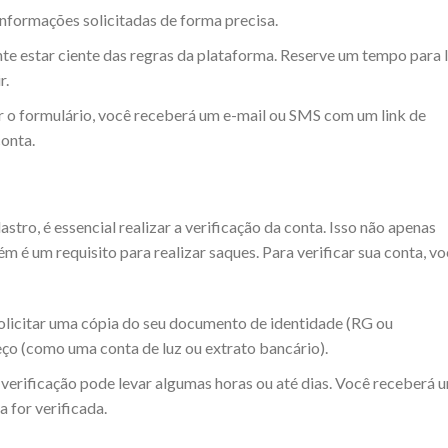
 informações solicitadas de forma precisa.
nte estar ciente das regras da plataforma. Reserve um tempo para 
r.
r o formulário, você receberá um e-mail ou SMS com um link de
conta.
ro, é essencial realizar a verificação da conta. Isso não apenas
 é um requisito para realizar saques. Para verificar sua conta, v
licitar uma cópia do seu documento de identidade (RG ou
o (como uma conta de luz ou extrato bancário).
 verificação pode levar algumas horas ou até dias. Você receberá 
a for verificada.