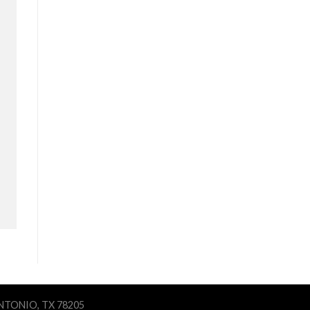
ANTONIO, TX 78205