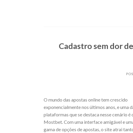
Saltar
al
contenido
Cadastro sem dor de 
PO
O mundo das apostas online tem crescido
exponencialmente nos últimos anos, e uma d
plataformas que se destaca nesse cenário é 
Mostbet. Com uma interface amigável e um
gama de opções de apostas, o site atrai tant