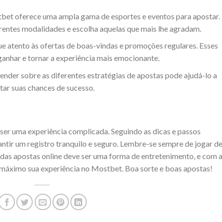
bet oferece uma ampla gama de esportes e eventos para apostar.
entes modalidades e escolha aquelas que mais lhe agradam.
que atento às ofertas de boas-vindas e promoções regulares. Esses
nhar e tornar a experiência mais emocionante.
render sobre as diferentes estratégias de apostas pode ajudá-lo a
ar suas chances de sucesso.
ser uma experiência complicada. Seguindo as dicas e passos
ntir um registro tranquilo e seguro. Lembre-se sempre de jogar d
 das apostas online deve ser uma forma de entretenimento, e com 
 máximo sua experiência no Mostbet. Boa sorte e boas apostas!