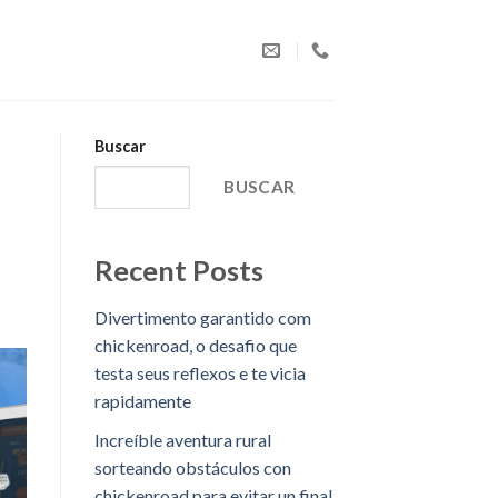
Buscar
BUSCAR
Recent Posts
Divertimento garantido com
chickenroad, o desafio que
testa seus reflexos e te vicia
rapidamente
Increíble aventura rural
sorteando obstáculos con
chickenroad para evitar un final