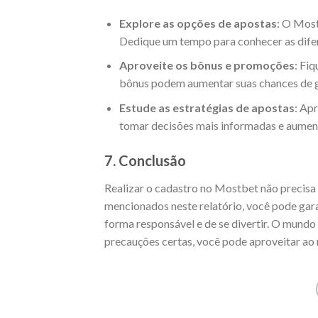
Explore as opções de apostas
: O Most
Dedique um tempo para conhecer as difer
Aproveite os bônus e promoções
: Fi
bônus podem aumentar suas chances de ga
Estude as estratégias de apostas
: Ap
tomar decisões mais informadas e aument
7. Conclusão
Realizar o cadastro no Mostbet não precisa 
mencionados neste relatório, você pode gara
forma responsável e de se divertir. O mundo
precauções certas, você pode aproveitar ao