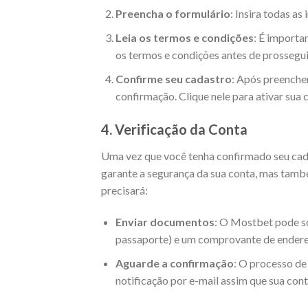
Preencha o formulário
: Insira todas as
Leia os termos e condições
: É importa
os termos e condições antes de prossegui
Confirme seu cadastro
: Após preenche
confirmação. Clique nele para ativar sua 
4. Verificação da Conta
Uma vez que você tenha confirmado seu cadast
garante a segurança da sua conta, mas também
precisará:
Enviar documentos
: O Mostbet pode so
passaporte) e um comprovante de endereç
Aguarde a confirmação
: O processo de
notificação por e-mail assim que sua cont