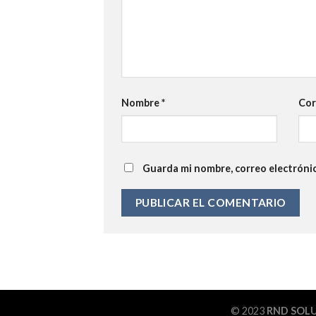
Nombre
*
Cor
Guarda mi nombre, correo electróni
© 2023
RND SOLU