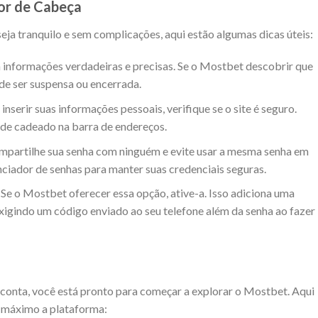
or de Cabeça
eja tranquilo e sem complicações, aqui estão algumas dicas úteis:
 informações verdadeiras e precisas. Se o Mostbet descobrir que
de ser suspensa ou encerrada.
 inserir suas informações pessoais, verifique se o site é seguro.
 de cadeado na barra de endereços.
mpartilhe sua senha com ninguém e evite usar a mesma senha em
nciador de senhas para manter suas credenciais seguras.
: Se o Mostbet oferecer essa opção, ative-a. Isso adiciona uma
xigindo um código enviado ao seu telefone além da senha ao fazer
 conta, você está pronto para começar a explorar o Mostbet. Aqui
o máximo a plataforma: