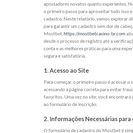
apostadores novatos quanto experientes. No
o primeiro passo para aproveitar tudo isso é 
cadastro. Neste relatório, vamos explorar di
para garantir um cadastro sem dor de cabeç
Mostbet,
https://mostbetcasino-br.com
ab
desde o processo de registro até a verificaç
conta e as melhores práticas para uma exper
segura e satisfatória.
1. Acesso ao Site
Para começar, o primeiro passo é acessar o s
acessando a página correta para evitar fraude
favoritos. Uma vez no site, você encontrará 
ao formulário de inscrição.
2. Informações Necessárias para
O formulário de cadastro do Mostbet é simp