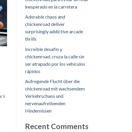
inesperado en la carretera
Adorable chaos and
chickenroad deliver
surprisingly addictive arcade
thrills
Increíble desafío y
chickenroad, cruza la calle sin
ser atrapado por los vehículos
rápidos
Aufregende Flucht über die
chickenroad mit wachsendem
ará
Verkehrschaos und
nervenaufreibenden
Hindernissen
Recent Comments