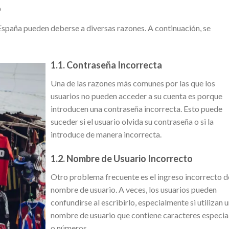
o
España pueden deberse a diversas razones. A continuación, se
1.1. Contraseña Incorrecta
Una de las razones más comunes por las que los
usuarios no pueden acceder a su cuenta es porque
introducen una contraseña incorrecta. Esto puede
suceder si el usuario olvida su contraseña o si la
introduce de manera incorrecta.
1.2. Nombre de Usuario Incorrecto
Otro problema frecuente es el ingreso incorrecto d
nombre de usuario. A veces, los usuarios pueden
confundirse al escribirlo, especialmente si utilizan 
nombre de usuario que contiene caracteres especia
o números.