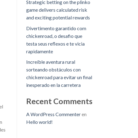
Strategic betting on the plinko
game delivers calculated risk
and exciting potential rewards
Divertimento garantido com
chickenroad, o desafio que
testa seus reflexos e te vicia
rapidamente
Increíble aventura rural
sorteando obstáculos con
chickenroad para evitar un final
inesperado en la carretera
Recent Comments
el
A WordPress Commenter
en
un
Hello world!
les