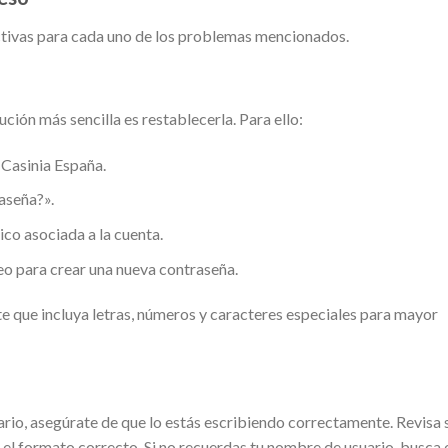
ctivas para cada uno de los problemas mencionados.
lución más sencilla es restablecerla. Para ello:
e Casinia España.
raseña?».
ico asociada a la cuenta.
reo para crear una nueva contraseña.
e que incluya letras, números y caracteres especiales para mayor
rio, asegúrate de que lo estás escribiendo correctamente. Revisa 
o el formato correcto. Si no recuerdas tu nombre de usuario, busca 