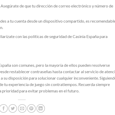
: Asegúrate de que tu dirección de correo electrónico y número de
cedes a tu cuenta desde un dispositivo compartido, es recomendabl
n.
liarízate con las políticas de seguridad de Casinia España para
España son comunes, pero la mayoría de ellos pueden resolverse
esde restablecer contraseñas hasta contactar al servicio de atenc
es a su disposición para solucionar cualquier inconveniente. Siguien
de tu experiencia de juego sin contratiempos. Recuerda siempre
 prioridad para evitar problemas en el futuro.