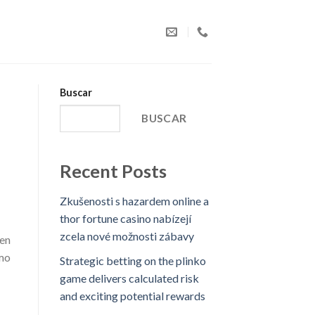
Buscar
BUSCAR
Recent Posts
Zkušenosti s hazardem online a
thor fortune casino nabízejí
zcela nové možnosti zábavy
en
omo
Strategic betting on the plinko
game delivers calculated risk
and exciting potential rewards