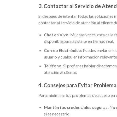
3. Contactar al Servicio de Atenci
Si después de intentar todas las soluciones 
contactar al servicio de atención al cliente 
Chat en Vivo
: Muchas veces, esta es la 
disponible para asistirte en tiempo real.
Correo Electrónico
: Puedes enviar un c
usuario y cualquier información relevante
Teléfono
: Si prefieres hablar directame
atención al cliente.
4. Consejos para Evitar Problema
Para minimizar los problemas de acceso en el
Mantén tus credenciales seguras
: No 
si es necesario.