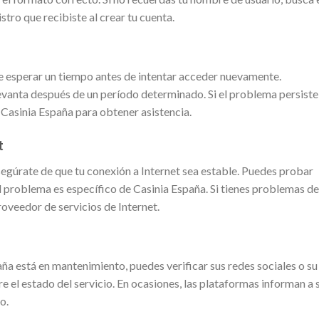
stro que recibiste al crear tu cuenta.
te esperar un tiempo antes de intentar acceder nuevamente.
evanta después de un período determinado. Si el problema persiste
e Casinia España para obtener asistencia.
t
segúrate de que tu conexión a Internet sea estable. Puedes probar
el problema es específico de Casinia España. Si tienes problemas de
proveedor de servicios de Internet.
aña está en mantenimiento, puedes verificar sus redes sociales o su
e el estado del servicio. En ocasiones, las plataformas informan a 
o.