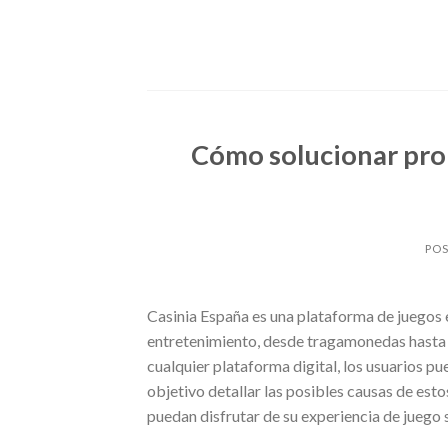
Saltar
al
contenido
Cómo solucionar prob
PO
Casinia España es una plataforma de juegos 
entretenimiento, desde tragamonedas hasta
cualquier plataforma digital, los usuarios p
objetivo detallar las posibles causas de est
puedan disfrutar de su experiencia de juego 