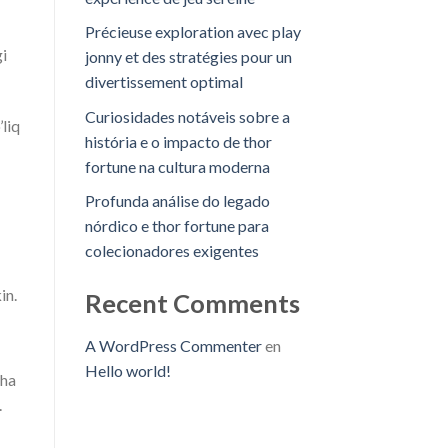
Précieuse exploration avec play
gi
jonny et des stratégies pour un
divertissement optimal
Curiosidades notáveis sobre a
’liq
história e o impacto de thor
fortune na cultura moderna
Profunda análise do legado
nórdico e thor fortune para
colecionadores exigentes
in.
Recent Comments
A WordPress Commenter
en
Hello world!
cha
.