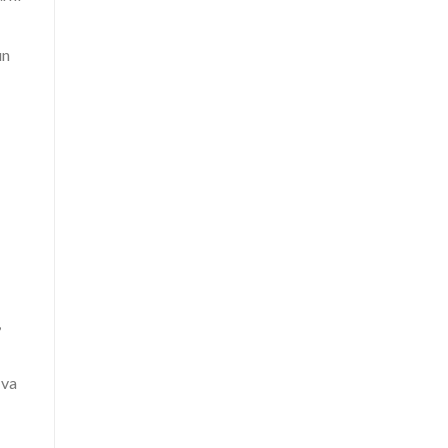
un
,
 va