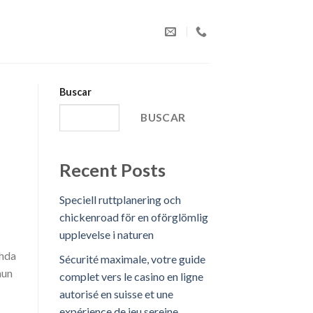
Buscar
BUSCAR
Recent Posts
Speciell ruttplanering och
chickenroad för en oförglömlig
upplevelse i naturen
shda
Sécurité maximale, votre guide
hun
complet vers le casino en ligne
autorisé en suisse et une
expérience de jeu sereine