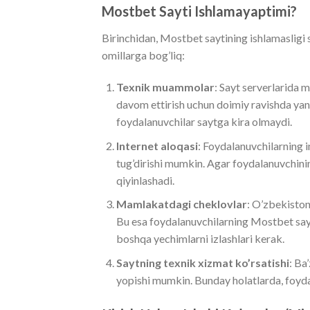
Mostbet Sayti Ishlamayaptimi?
Birinchidan, Mostbet saytining ishlamasligi
omillarga bog’liq:
Texnik muammolar
: Sayt serverlarida 
davom ettirish uchun doimiy ravishda yangi
foydalanuvchilar saytga kira olmaydi.
Internet aloqasi
: Foydalanuvchilarning 
tug’dirishi mumkin. Agar foydalanuvchinin
qiyinlashadi.
Mamlakatdagi cheklovlar
: O’zbekiston
Bu esa foydalanuvchilarning Mostbet sayti
boshqa yechimlarni izlashlari kerak.
Saytning texnik xizmat ko’rsatishi
: Ba
yopishi mumkin. Bunday holatlarda, foyda