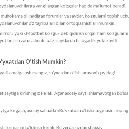
oydalanuvchilarga yangilangan ko’zgular haqida ma’lumot beradi.
a muhokama qilinadigan forumlar va saytlar, ko’zgularni topish uch
alanuvchilar o’z tajribalari bilan o’rtoqlashishlari mumkin.
mirror» yoki «Mostbet ko’zgu» deb qidirish orqali ham ko’zgularni
t bo’lish zarur, chunki ba’zi saytlarda firibgarlik yoki xavfli
o’yxatdan O’tish Mumkin?
atli amalga oshirsangiz, ro’yxatdan o’tish jarayoni quyidagi
t saytiga kirishingiz kerak. Agar asosiy sayt ishlamayotgan bo’lsa
aytga kirgach, asosiy sahnada «Ro’yxatdan o’tish» tugmasini toping
ish formasini to’ldirish kerak. Bu yerda sizdan shaxsiy