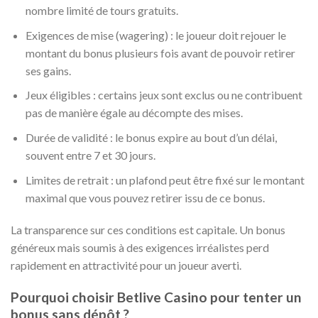
nombre limité de tours gratuits.
Exigences de mise (wagering) : le joueur doit rejouer le
montant du bonus plusieurs fois avant de pouvoir retirer
ses gains.
Jeux éligibles : certains jeux sont exclus ou ne contribuent
pas de manière égale au décompte des mises.
Durée de validité : le bonus expire au bout d’un délai,
souvent entre 7 et 30 jours.
Limites de retrait : un plafond peut être fixé sur le montant
maximal que vous pouvez retirer issu de ce bonus.
La transparence sur ces conditions est capitale. Un bonus
généreux mais soumis à des exigences irréalistes perd
rapidement en attractivité pour un joueur averti.
Pourquoi choisir Betlive Casino pour tenter un
bonus sans dépôt ?