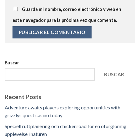
Guarda mi nombre, correo electrónico y web en
este navegador para la próxima vez que comente.
Buscar
BUSCAR
Recent Posts
Adventure awaits players exploring opportunities with
grizzlys quest casino today
Speciell ruttplanering och chickenroad för en oförglömlig
upplevelse i naturen