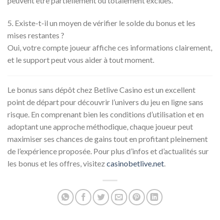
peuvent être partiellement ou totalement exclues.
5. Existe-t-il un moyen de vérifier le solde du bonus et les
mises restantes ?
Oui, votre compte joueur affiche ces informations clairement,
et le support peut vous aider à tout moment.
Le bonus sans dépôt chez Betlive Casino est un excellent
point de départ pour découvrir l’univers du jeu en ligne sans
risque. En comprenant bien les conditions d’utilisation et en
adoptant une approche méthodique, chaque joueur peut
maximiser ses chances de gains tout en profitant pleinement
de l’expérience proposée. Pour plus d’infos et d’actualités sur
les bonus et les offres, visitez
casinobetlive.net
.