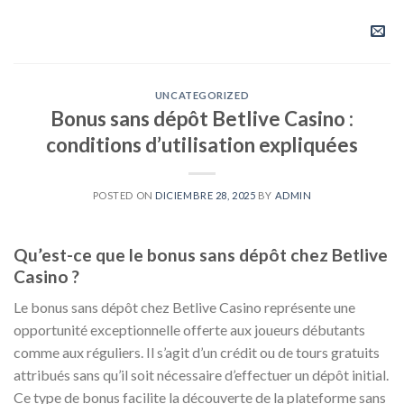
Saltar
al
contenido
UNCATEGORIZED
Bonus sans dépôt Betlive Casino :
conditions d’utilisation expliquées
POSTED ON
DICIEMBRE 28, 2025
BY
ADMIN
Qu’est-ce que le bonus sans dépôt chez Betlive
Casino ?
Le bonus sans dépôt chez Betlive Casino représente une
opportunité exceptionnelle offerte aux joueurs débutants
comme aux réguliers. Il s’agit d’un crédit ou de tours gratuits
attribués sans qu’il soit nécessaire d’effectuer un dépôt initial.
Ce type de bonus facilite la découverte de la plateforme sans