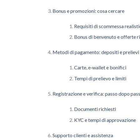
Bonus e promozioni: cosa cercare
Requisiti di scommessa realisti
Bonus di benvenuto e offerte r
Metodi di pagamento: depositi e prelievi 
Carte, e‑wallet e bonifici
Tempi di prelievo e limiti
Registrazione e verifica: passo dopo pas
Documenti richiesti
KYC e tempi di approvazione
Supporto clienti e assistenza