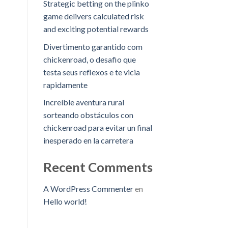
Strategic betting on the plinko
game delivers calculated risk
and exciting potential rewards
Divertimento garantido com
chickenroad, o desafio que
testa seus reflexos e te vicia
rapidamente
Increíble aventura rural
sorteando obstáculos con
chickenroad para evitar un final
inesperado en la carretera
Recent Comments
A WordPress Commenter
en
Hello world!