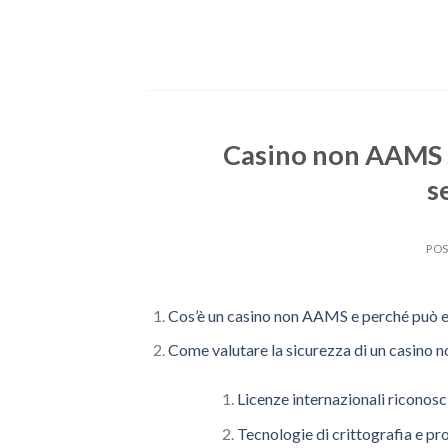
Saltar
al
contenido
Casino non AAMS si
s
PO
Cos’è un casino non AAMS e perché può e
Come valutare la sicurezza di un casino
Licenze internazionali riconosc
Tecnologie di crittografia e pr