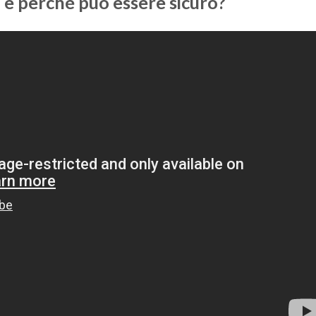
e perché può essere sicuro?