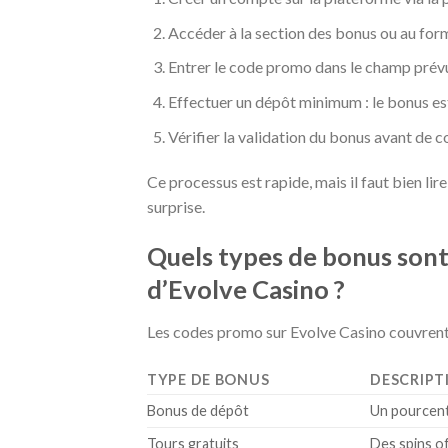
Accéder à la section des bonus ou au for
Entrer le code promo dans le champ prévu 
Effectuer un dépôt minimum : le bonus est
Vérifier la validation du bonus avant de 
Ce processus est rapide, mais il faut bien li
surprise.
Quels types de bonus sont
d’Evolve Casino ?
Les codes promo sur Evolve Casino couvrent 
TYPE DE BONUS
DESCRIPT
Bonus de dépôt
Un pourcent
Tours gratuits
Des spins o