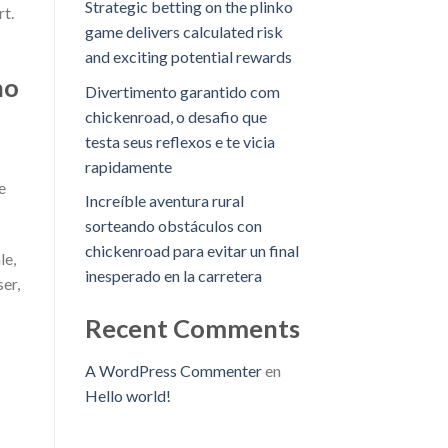
Strategic betting on the plinko
rt.
game delivers calculated risk
and exciting potential rewards
no
Divertimento garantido com
chickenroad, o desafio que
testa seus reflexos e te vicia
rapidamente
e
Increíble aventura rural
sorteando obstáculos con
chickenroad para evitar un final
le,
inesperado en la carretera
ser,
Recent Comments
A WordPress Commenter
en
Hello world!