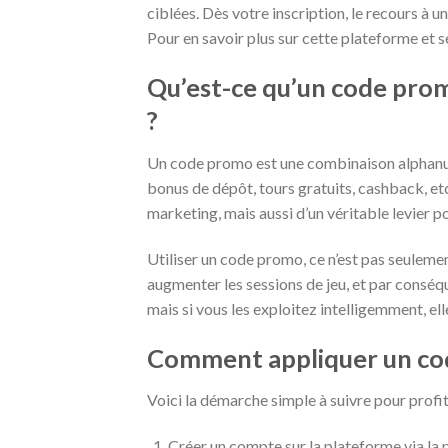
ciblées. Dès votre inscription, le recours à
Pour en savoir plus sur cette plateforme et se
Qu’est-ce qu’un code promo
?
Un code promo est une combinaison alphanumé
bonus de dépôt, tours gratuits, cashback, etc
marketing, mais aussi d’un véritable levier po
Utiliser un code promo, ce n’est pas seulemen
augmenter les sessions de jeu, et par conséqu
mais si vous les exploitez intelligemment, ell
Comment appliquer un cod
Voici la démarche simple à suivre pour prof
Créer un compte sur la plateforme via la p