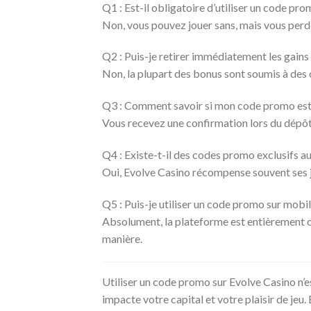
Q1 : Est-il obligatoire d’utiliser un code pr
Non, vous pouvez jouer sans, mais vous perde
Q2 : Puis-je retirer immédiatement les gains 
Non, la plupart des bonus sont soumis à des 
Q3 : Comment savoir si mon code promo est 
Vous recevez une confirmation lors du dépôt, 
Q4 : Existe-t-il des codes promo exclusifs au
Oui, Evolve Casino récompense souvent ses j
Q5 : Puis-je utiliser un code promo sur mobil
Absolument, la plateforme est entièrement 
manière.
Utiliser un code promo sur Evolve Casino n’es
impacte votre capital et votre plaisir de jeu