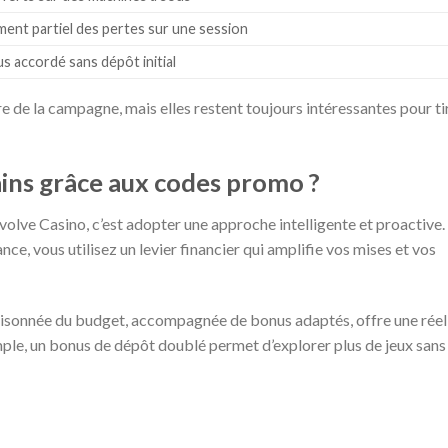
nt partiel des pertes sur une session
s accordé sans dépôt initial
ure de la campagne, mais elles restent toujours intéressantes pour ti
ins grâce aux codes promo ?
olve Casino, c’est adopter une approche intelligente et proactive.
e, vous utilisez un levier financier qui amplifie vos mises et vos
aisonnée du budget, accompagnée de bonus adaptés, offre une réel
emple, un bonus de dépôt doublé permet d’explorer plus de jeux sans