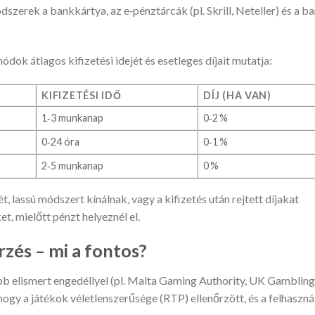
erek a bankkártya, az e‑pénztárcák (pl. Skrill, Neteller) és a ba
dok átlagos kifizetési idejét és esetleges díjait mutatja:
KIFIZETÉSI IDŐ
DÍJ (HA VAN)
1‑3 munkanap
0‑2 %
0‑24 óra
0‑1 %
2‑5 munkanap
0 %
t, lassú módszert kínálnak, vagy a kifizetés után rejtett díjakat
et, mielőtt pénzt helyeznél el.
rzés – mi a fontos?
bb elismert engedéllyel (pl. Malta Gaming Authority, UK Gambling
hogy a játékok véletlenszerűsége (RTP) ellenőrzött, és a felhaszn