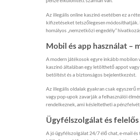
pénze elkülönített számlán van.
Az illegális online kaszinó esetében ez a rét
kifizetéseket tetszőlegesen módosíthatják.
homályos „nemzetközi engedély” hivatkozás
Mobil és app használat – 
A modern játékosok egyre inkább mobilon va
kaszinó általában egy letölthető appot vagy
betöltést és a biztonságos bejelentkezést.
Az illegális oldalak gyakran csak egyszerű 
vagy pop‑upok zavarják a felhasználói élmé
rendelkeznek, ami késleltetheti a pénzfelvéte
Ügyfélszolgálat és felelős 
A jó ügyfélszolgálat 24/7 élő chat, e‑mail é