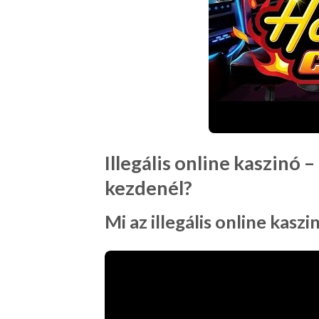
Illegális online kaszinó –
kezdenél?
Mi az illegális online kasz