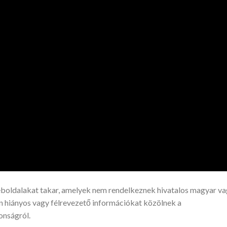
 weboldalakat takar, amelyek nem rendelkeznek hivatalos magyar v
n hiányos vagy félrevezető információkat közölnek a
onságról.