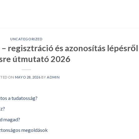
UNCATEGORIZED
ó – regisztráció és azonosítás lépésről
sre útmutató 2026
STED ON
MAYO 28, 2026
BY
ADMIN
ontos a tudatosság?
zz?
ed magad?
biztonságos megoldások