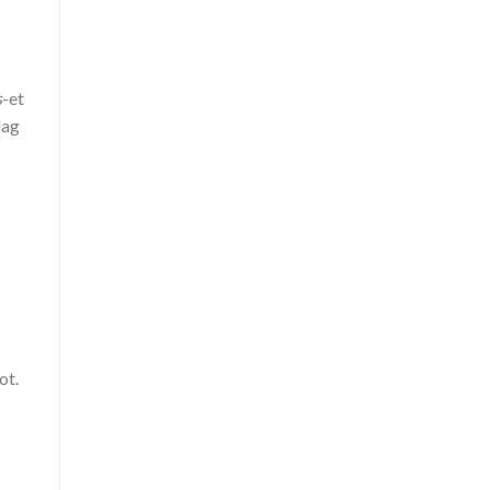
s
-et
lag
ot.