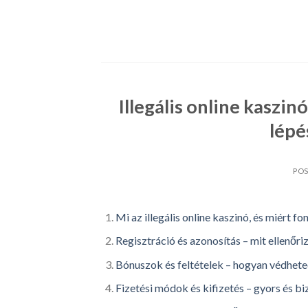
Saltar
al
contenido
Illegális online kaszin
lépé
PO
Mi az illegális online kaszinó, és miért f
Regisztráció és azonosítás – mit ellenőri
Bónuszok és feltételek – hogyan védhet
Fizetési módok és kifizetés – gyors és 