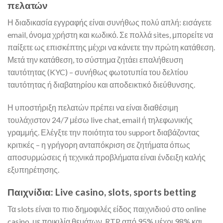
πελατών
Η διαδικασία εγγραφής είναι συνήθως πολύ απλή: εισάγετε
email, όνομα χρήστη και κωδικό. Σε πολλά sites, μπορείτε να
παίξετε ως επισκέπτης μέχρι να κάνετε την πρώτη κατάθεση.
Μετά την κατάθεση, το σύστημα ζητάει επαλήθευση
ταυτότητας (KYC) – συνήθως φωτοτυπία του δελτίου
ταυτότητας ή διαβατηρίου και αποδεικτικό διεύθυνσης.
Η υποστήριξη πελατών πρέπει να είναι διαθέσιμη
τουλάχιστον 24/7 μέσω live chat, email ή τηλεφωνικής
γραμμής. Ελέγξτε την ποιότητα του support διαβάζοντας
κριτικές – η γρήγορη ανταπόκριση σε ζητήματα όπως
αποσυρμώσεις ή τεχνικά προβλήματα είναι ένδειξη καλής
εξυπηρέτησης.
Παιχνίδια: Live casino, slots, sports betting
Τα slots είναι το πιο δημοφιλές είδος παιχνιδιού στο online
casino, με ποικιλία θεμάτων, RTP από 95% μέχρι 98% και