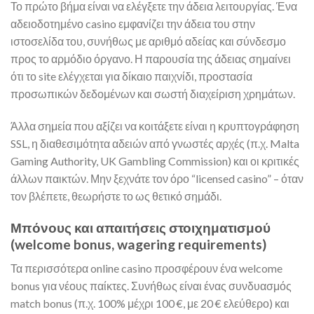
Το πρώτο βήμα είναι να ελέγξετε την άδεια λειτουργίας. Ένα
αδειοδοτημένο casino εμφανίζει την άδεια του στην
ιστοσελίδα του, συνήθως με αριθμό αδείας και σύνδεσμο
προς το αρμόδιο όργανο. Η παρουσία της άδειας σημαίνει
ότι το site ελέγχεται για δίκαιο παιχνίδι, προστασία
προσωπικών δεδομένων και σωστή διαχείριση χρημάτων.
Άλλα σημεία που αξίζει να κοιτάξετε είναι η κρυπτογράφηση
SSL, η διαθεσιμότητα αδειών από γνωστές αρχές (π.χ. Malta
Gaming Authority, UK Gambling Commission) και οι κριτικές
άλλων παικτών. Μην ξεχνάτε τον όρο “licensed casino” – όταν
τον βλέπετε, θεωρήστε το ως θετικό σημάδι.
Μπόνους και απαιτήσεις στοιχηματισμού
(welcome bonus, wagering requirements)
Τα περισσότερα online casino προσφέρουν ένα welcome
bonus για νέους παίκτες. Συνήθως είναι ένας συνδυασμός
match bonus (π.χ. 100% μέχρι 100 €, με 20 € ελεύθερο) και