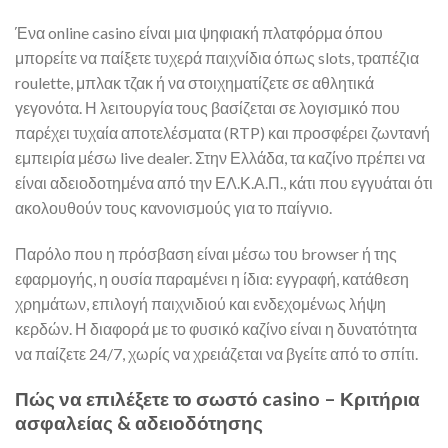
Ένα online casino είναι μια ψηφιακή πλατφόρμα όπου
μπορείτε να παίξετε τυχερά παιχνίδια όπως slots, τραπέζια
roulette, μπλακ τζακ ή να στοιχηματίζετε σε αθλητικά
γεγονότα. Η λειτουργία τους βασίζεται σε λογισμικό που
παρέχει τυχαία αποτελέσματα (RTP) και προσφέρει ζωντανή
εμπειρία μέσω live dealer. Στην Ελλάδα, τα καζίνο πρέπει να
είναι αδειοδοτημένα από την ΕΛ.Κ.Α.Π., κάτι που εγγυάται ότι
ακολουθούν τους κανονισμούς για το παίγνιο.
Παρόλο που η πρόσβαση είναι μέσω του browser ή της
εφαρμογής, η ουσία παραμένει η ίδια: εγγραφή, κατάθεση
χρημάτων, επιλογή παιχνιδιού και ενδεχομένως λήψη
κερδών. Η διαφορά με το φυσικό καζίνο είναι η δυνατότητα
να παίζετε 24/7, χωρίς να χρειάζεται να βγείτε από το σπίτι.
Πώς να επιλέξετε το σωστό casino – Κριτήρια
ασφαλείας & αδειοδότησης