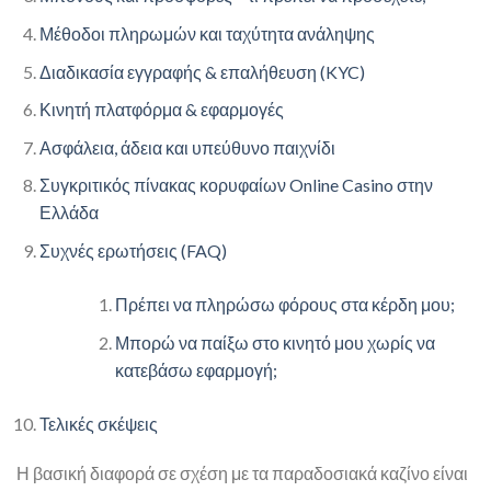
Μέθοδοι πληρωμών και ταχύτητα ανάληψης
Διαδικασία εγγραφής & επαλήθευση (KYC)
Κινητή πλατφόρμα & εφαρμογές
Ασφάλεια, άδεια και υπεύθυνο παιχνίδι
Συγκριτικός πίνακας κορυφαίων Online Casino στην
Ελλάδα
Συχνές ερωτήσεις (FAQ)
Πρέπει να πληρώσω φόρους στα κέρδη μου;
Μπορώ να παίξω στο κινητό μου χωρίς να
κατεβάσω εφαρμογή;
Τελικές σκέψεις
Η βασική διαφορά σε σχέση με τα παραδοσιακά καζίνο είναι