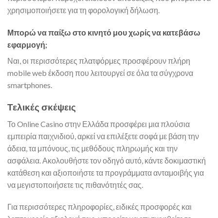
χρησιμοποιήσετε για τη φορολογική δήλωση.
Μπορώ να παίξω στο κινητό μου χωρίς να κατεβάσω
εφαρμογή;
Ναι, οι περισσότερες πλατφόρμες προσφέρουν πλήρη
mobile web έκδοση που λειτουργεί σε όλα τα σύγχρονα
smartphones.
Τελικές σκέψεις
Το Online Casino στην Ελλάδα προσφέρει μια πλούσια
εμπειρία παιχνιδιού, αρκεί να επιλέξετε σοφά με βάση την
άδεια, τα μπόνους, τις μεθόδους πληρωμής και την
ασφάλεια. Ακολουθήστε τον οδηγό αυτό, κάντε δοκιμαστική
κατάθεση και αξιοποιήστε τα προγράμματα ανταμοιβής για
να μεγιστοποιήσετε τις πιθανότητές σας.
Για περισσότερες πληροφορίες, ειδικές προσφορές και