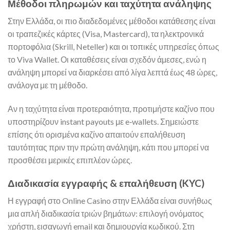
Μέθοδοι πληρωμών και ταχύτητα ανάληψης
Στην Ελλάδα, οι πιο διαδεδομένες μέθοδοι κατάθεσης είναι
οι τραπεζικές κάρτες (Visa, Mastercard), τα ηλεκτρονικά
πορτοφόλια (Skrill, Neteller) και οι τοπικές υπηρεσίες όπως
το Viva Wallet. Οι καταθέσεις είναι σχεδόν άμεσες, ενώ η
ανάληψη μπορεί να διαρκέσει από λίγα λεπτά έως 48 ώρες,
ανάλογα με τη μέθοδο.
Αν η ταχύτητα είναι προτεραιότητα, προτιμήστε καζίνο που
υποστηρίζουν instant payouts με e‑wallets. Σημειώστε
επίσης ότι ορισμένα καζίνο απαιτούν επαλήθευση
ταυτότητας πριν την πρώτη ανάληψη, κάτι που μπορεί να
προσθέσει μερικές επιπλέον ώρες.
Διαδικασία εγγραφής & επαλήθευση (KYC)
Η εγγραφή στο Online Casino στην Ελλάδα είναι συνήθως
μια απλή διαδικασία τριών βημάτων: επιλογή ονόματος
χρήστη, εισαγωγή email και δημιουργία κωδικού. Στη