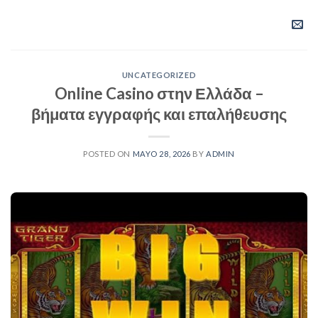
Saltar
al
contenido
UNCATEGORIZED
Online Casino στην Ελλάδα –
βήματα εγγραφής και επαλήθευσης
POSTED ON
MAYO 28, 2026
BY
ADMIN