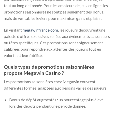
tout au long de l’année. Pour les amateurs de jeux en ligne, les
promotions saisonnières ne sont pas seulement des bonus,
mais de véritables leviers pour maximiser gains et plaisir.
En visitant
megawinfrance.com
, les joueurs découvrent une
palette d’offres exclusives reliées aux événements saisonniers
ou fêtes spécifiques. Ces promotions sont soigneusement
calibrées pour répondre aux attentes des joueurs tout en
valorisant leur fidélité.
Quels types de promotions saisonnières
propose Megawin Casino ?
Les promotions saisonnières chez Megawin couvrent
différentes formes, adaptées aux besoins variés des joueurs :
Bonus de dépôt augmentés : un pourcentage plus élevé
lors des dépôts pendant une période donnée.