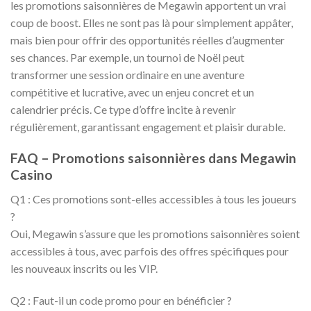
les promotions saisonnières de Megawin apportent un vrai
coup de boost. Elles ne sont pas là pour simplement appâter,
mais bien pour offrir des opportunités réelles d’augmenter
ses chances. Par exemple, un tournoi de Noël peut
transformer une session ordinaire en une aventure
compétitive et lucrative, avec un enjeu concret et un
calendrier précis. Ce type d’offre incite à revenir
régulièrement, garantissant engagement et plaisir durable.
FAQ – Promotions saisonnières dans Megawin
Casino
Q1 : Ces promotions sont-elles accessibles à tous les joueurs
?
Oui, Megawin s’assure que les promotions saisonnières soient
accessibles à tous, avec parfois des offres spécifiques pour
les nouveaux inscrits ou les VIP.
Q2 : Faut-il un code promo pour en bénéficier ?