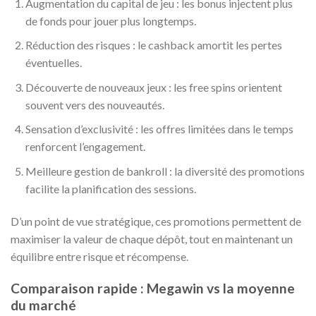
Augmentation du capital de jeu : les bonus injectent plus
de fonds pour jouer plus longtemps.
Réduction des risques : le cashback amortit les pertes
éventuelles.
Découverte de nouveaux jeux : les free spins orientent
souvent vers des nouveautés.
Sensation d’exclusivité : les offres limitées dans le temps
renforcent l’engagement.
Meilleure gestion de bankroll : la diversité des promotions
facilite la planification des sessions.
D’un point de vue stratégique, ces promotions permettent de
maximiser la valeur de chaque dépôt, tout en maintenant un
équilibre entre risque et récompense.
Comparaison rapide : Megawin vs la moyenne
du marché