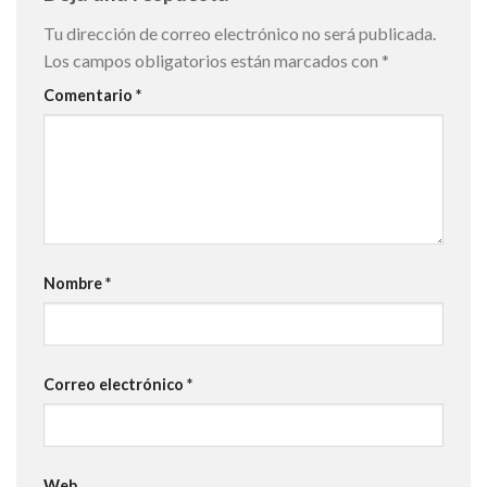
Tu dirección de correo electrónico no será publicada.
Los campos obligatorios están marcados con
*
Comentario
*
Nombre
*
Correo electrónico
*
Web