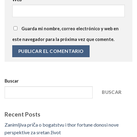
Guarda mi nombre, correo electrónico y web en
este navegador para la próxima vez que comente.
Buscar
BUSCAR
Recent Posts
Zanimljiva priča o bogatstvu i thor fortune donosi nove
perspektive za sretan život