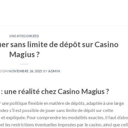
UNCATEGORIZED
ouer sans limite de dépôt sur Casino
Magius ?
D ON
NOVIEMBRE 26, 2025
BY
ADMIN
 : une réalité chez Casino Magius ?
 une politique flexible en matière de dépôts, adaptée à une large
dez s’il est possible de jouer sans limite de dépôt sur cette
 et expliquée. Pour comprendre les modalités exactes, il faut d’ab
 les restrictions éventuelles imposées par le casino, ainsi que cel