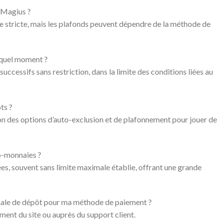
o Magius ?
lle stricte, mais les plafonds peuvent dépendre de la méthode de
 quel moment ?
uccessifs sans restriction, dans la limite des conditions liées au
ts ?
n des options d’auto-exclusion et de plafonnement pour jouer de
to-monnaies ?
es, souvent sans limite maximale établie, offrant une grande
imale de dépôt pour ma méthode de paiement ?
ement du site ou auprès du support client.