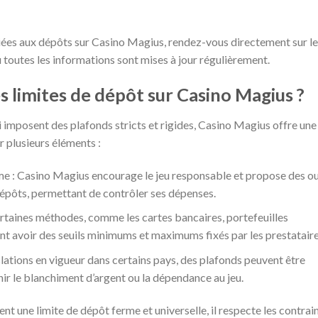
 liées aux dépôts sur Casino Magius, rendez-vous directement sur l
ù toutes les informations sont mises à jour régulièrement.
limites de dépôt sur Casino Magius ?
i imposent des plafonds stricts et rigides, Casino Magius offre une
r plusieurs éléments :
me : Casino Magius encourage le jeu responsable et propose des ou
dépôts, permettant de contrôler ses dépenses.
ertaines méthodes, comme les cartes bancaires, portefeuilles
t avoir des seuils minimums et maximums fixés par les prestataire
islations en vigueur dans certains pays, des plafonds peuvent être
nir le blanchiment d’argent ou la dépendance au jeu.
ent une limite de dépôt ferme et universelle, il respecte les contrai