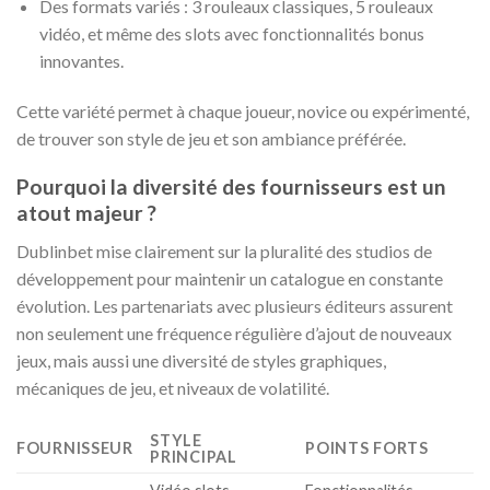
Des formats variés : 3 rouleaux classiques, 5 rouleaux
vidéo, et même des slots avec fonctionnalités bonus
innovantes.
Cette variété permet à chaque joueur, novice ou expérimenté,
de trouver son style de jeu et son ambiance préférée.
Pourquoi la diversité des fournisseurs est un
atout majeur ?
Dublinbet mise clairement sur la pluralité des studios de
développement pour maintenir un catalogue en constante
évolution. Les partenariats avec plusieurs éditeurs assurent
non seulement une fréquence régulière d’ajout de nouveaux
jeux, mais aussi une diversité de styles graphiques,
mécaniques de jeu, et niveaux de volatilité.
STYLE
FOURNISSEUR
POINTS FORTS
PRINCIPAL