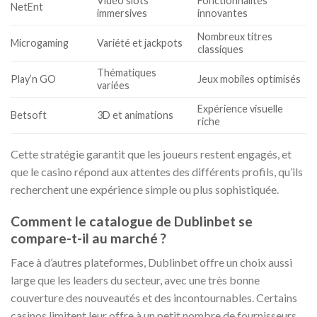
Vidéo slots
Fonctionnalités
NetEnt
immersives
innovantes
Nombreux titres
Microgaming
Variété et jackpots
classiques
Thématiques
Play’n GO
Jeux mobiles optimisés
variées
Expérience visuelle
Betsoft
3D et animations
riche
Cette stratégie garantit que les joueurs restent engagés, et
que le casino répond aux attentes des différents profils, qu’ils
recherchent une expérience simple ou plus sophistiquée.
Comment le catalogue de Dublinbet se
compare-t-il au marché ?
Face à d’autres plateformes, Dublinbet offre un choix aussi
large que les leaders du secteur, avec une très bonne
couverture des nouveautés et des incontournables. Certains
casinos limitent leur offre à un petit nombre de fournisseurs,