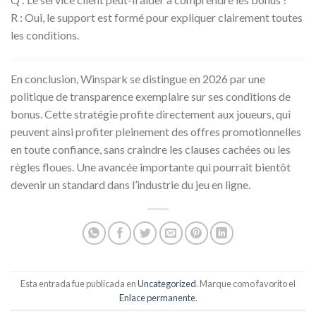
R : Oui, le support est formé pour expliquer clairement toutes
les conditions.
En conclusion, Winspark se distingue en 2026 par une
politique de transparence exemplaire sur ses conditions de
bonus. Cette stratégie profite directement aux joueurs, qui
peuvent ainsi profiter pleinement des offres promotionnelles
en toute confiance, sans craindre les clauses cachées ou les
règles floues. Une avancée importante qui pourrait bientôt
devenir un standard dans l’industrie du jeu en ligne.
Esta entrada fue publicada en
Uncategorized
. Marque como favorito el
Enlace permanente
.