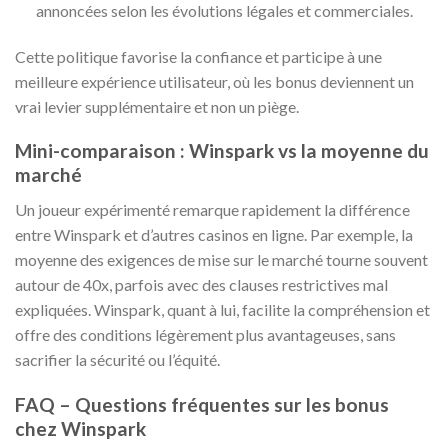
annoncées selon les évolutions légales et commerciales.
Cette politique favorise la confiance et participe à une
meilleure expérience utilisateur, où les bonus deviennent un
vrai levier supplémentaire et non un piège.
Mini-comparaison : Winspark vs la moyenne du
marché
Un joueur expérimenté remarque rapidement la différence
entre Winspark et d’autres casinos en ligne. Par exemple, la
moyenne des exigences de mise sur le marché tourne souvent
autour de 40x, parfois avec des clauses restrictives mal
expliquées. Winspark, quant à lui, facilite la compréhension et
offre des conditions légèrement plus avantageuses, sans
sacrifier la sécurité ou l’équité.
FAQ – Questions fréquentes sur les bonus
chez Winspark