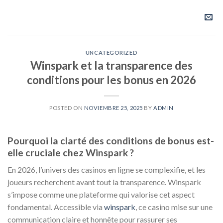
Saltar
al
contenido
UNCATEGORIZED
Winspark et la transparence des
conditions pour les bonus en 2026
POSTED ON
NOVIEMBRE 25, 2025
BY
ADMIN
Pourquoi la clarté des conditions de bonus est-
elle cruciale chez Winspark ?
En 2026, l’univers des casinos en ligne se complexifie, et les
joueurs recherchent avant tout la transparence. Winspark
s’impose comme une plateforme qui valorise cet aspect
fondamental. Accessible via
winspark
, ce casino mise sur une
communication claire et honnête pour rassurer ses