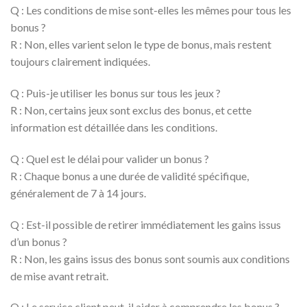
Q : Les conditions de mise sont-elles les mêmes pour tous les
bonus ?
R : Non, elles varient selon le type de bonus, mais restent
toujours clairement indiquées.
Q : Puis-je utiliser les bonus sur tous les jeux ?
R : Non, certains jeux sont exclus des bonus, et cette
information est détaillée dans les conditions.
Q : Quel est le délai pour valider un bonus ?
R : Chaque bonus a une durée de validité spécifique,
généralement de 7 à 14 jours.
Q : Est-il possible de retirer immédiatement les gains issus
d’un bonus ?
R : Non, les gains issus des bonus sont soumis aux conditions
de mise avant retrait.
Q : Le service client peut-il aider à comprendre les bonus ?