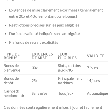
Exigences de mise clairement exprimées (généralement
entre 20x et 40x le montant ou le bonus)
Restrictions précises sur les jeux éligibles
Durée de validité indiquée sans ambiguïté
Plafonds de retrait explicités
TYPE DE
EXIGENCES
JEUX
VALIDITÉ
BONUS
DE MISE
ÉLIGIBLES
Bonus de
Slots, certains
30x
7 jours
bienvenue
jeux RNG
Bonus de
Principalement
25x
14 jours
dépôt
machines
Cashback
Sans mise
Tous jeux
Automatique
hebdomadaire
Ces données sont régulièrement mises à jour et facilement