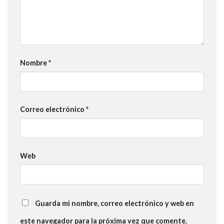
Nombre
*
Correo electrónico
*
Web
Guarda mi nombre, correo electrónico y web en
este navegador para la próxima vez que comente.